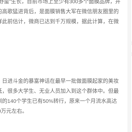
野蛮”生长，目前市场上至少有300多个面膜品牌，并
的高歌猛进背后，是面膜销售大军在微信朋友圈里的
祥此前估计，微商已达到千万规模，据此计算，在微
，日进斗金的暴富神话在最早一批做面膜起家的美妆
低，很多大学生、无业人员加入到这个群体中。但最
的140个学生已有50%转行，原来一个月流水高达
0万元左右。