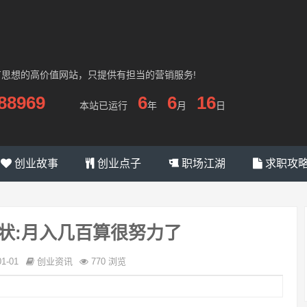
有思想的高价值网站，只提供有担当的营销服务!
88969
6
6
16
本站已运行
年
月
日
创业故事
创业点子
职场江湖
求职攻
状:月入几百算很努力了
01-01
创业资讯
770 浏览