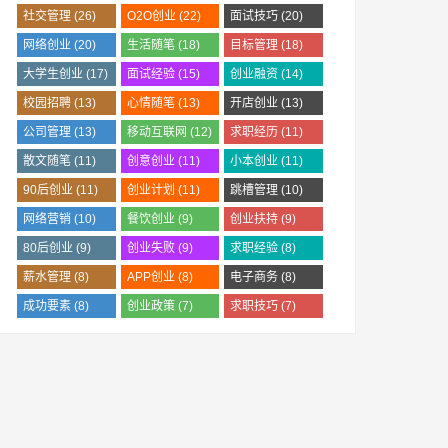
(37)
社交管理
(26)
O2O创业
(22)
面试技巧
(20)
网络创业
(20)
生活随笔
(18)
目标管理
(18)
大学生创业
(17)
面试经验
(15)
创业融资
(14)
校园招聘
(13)
心情随笔
(13)
开店创业
(13)
公司管理
(13)
移动互联网
(12)
求职经历
(11)
散文随笔
(11)
创意创业
(11)
小本创业
(11)
90后创业
(11)
创业计划
(11)
跳槽管理
(10)
网络营销
(10)
餐饮创业
(9)
创业扶持
(9)
80后创业
(9)
创业失败
(9)
求职经验
(8)
薪水管理
(8)
APP创业
(8)
电子商务
(8)
成功要素
(8)
创业政策
(7)
求职技巧
(7)